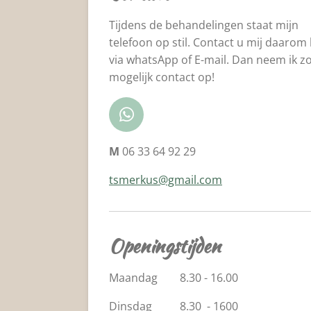
Tijdens de behandelingen staat mijn
telefoon op stil. Contact u mij daarom 
via whatsApp of E-mail. Dan neem ik zo
mogelijk contact op!
W
h
M
06 33 64 92 29
a
t
tsmerkus@gmail.com
s
A
p
p
Openingstijden
Maandag 8.30 - 16.00
Dinsdag 8.30 - 1600